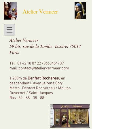
A
V
telier
ermeer
Atelier Vermeer
59 bis, rue de la Tombe- Issoire, 75014
Paris
Tel :
01 42 18 07 22
/0663454709
mail :
contact@ateliervermeer.com
à 200m de
Denfert Rochereau
en
descendant l 'avenue rené Coty
Métro : Denfert Rochereau / Mouton
Duvernet / Saint-Jacques
Bus :
62 - 68 - 38 - 88